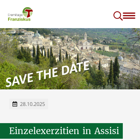
ote
Spiritualität
Über uns
Gottesdienste und Gebetszeiten
28.10.2025
Einzelexerzitien
in
Assisi