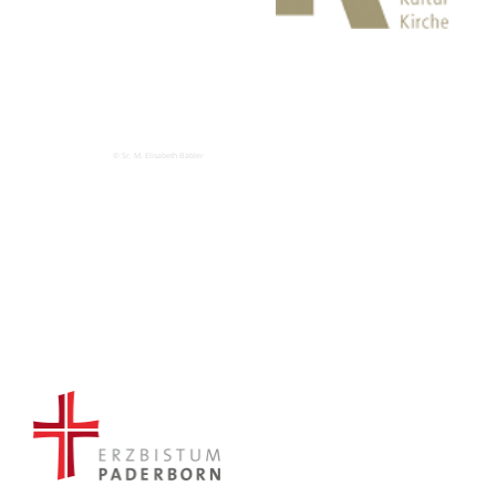
© Sr. M. Elisabeth Bäbler
© K3 Siegen